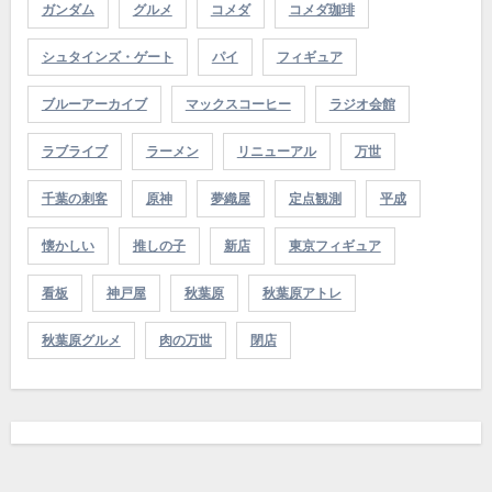
ガンダム
グルメ
コメダ
コメダ珈琲
シュタインズ・ゲート
パイ
フィギュア
ブルーアーカイブ
マックスコーヒー
ラジオ会館
ラブライブ
ラーメン
リニューアル
万世
千葉の刺客
原神
夢織屋
定点観測
平成
懐かしい
推しの子
新店
東京フィギュア
看板
神戸屋
秋葉原
秋葉原アトレ
秋葉原グルメ
肉の万世
閉店