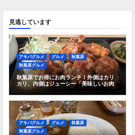
見逃しています
アキバグルメ
グルメ
秋葉原
秋葉原グルメ
秋葉原でお得にお肉ランチ！外側はカリ
カリ、内側はジューシー「美味しいお肉
のお店 やまの」唐揚げ定食980円！
アキバグルメ
グルメ
秋葉原
秋葉原グルメ