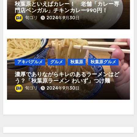
秋葉原といえばカレー！ 老舗「カレー専
門店ベンガル」チキンカレー990円！
旬ゴリ
2024年9月30日
アキバグルメ
グルメ
秋葉原
秋葉原グルメ
濃厚でありながらキレのあるラーメンはど
う？「秋葉原ラーメン わいず」つけ麺
1,000円！
旬ゴリ
2024年9月30日