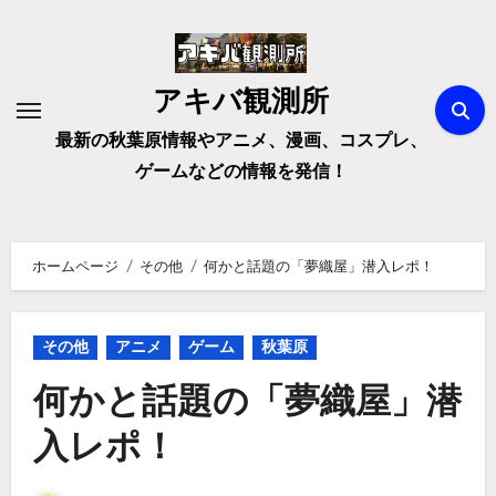
内
容
を
アキバ観測所
ス
キ
最新の秋葉原情報やアニメ、漫画、コスプレ、
ッ
ゲームなどの情報を発信！
プ
ホームページ
その他
何かと話題の「夢織屋」潜入レポ！
その他
アニメ
ゲーム
秋葉原
何かと話題の「夢織屋」潜
入レポ！