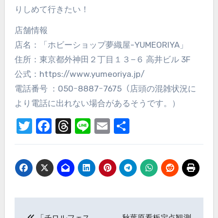
りしめて行きたい！
店舗情報
店名：「ホビーショップ夢織屋-YUMEORIYA」
住所：東京都外神田２丁目１３−６ 高井ビル 3F
公式：https://www.yumeoriya.jp/
電話番号 ：050ｰ8887ｰ7675（店頭の混雑状況に
より電話に出れない場合があるそうです。）
Twitter
Facebook
Threads
Line
Email
共
有
投
「チロルフェス
秋葉原看板定点観測