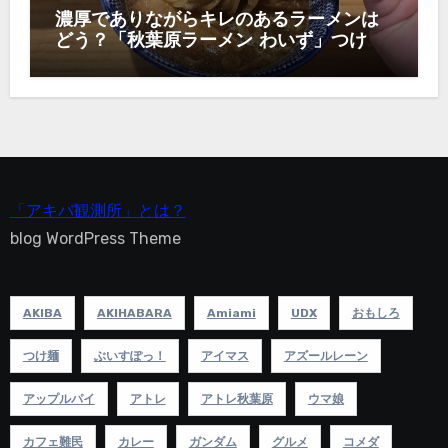
濃厚でありながらキレのあるラーメンは
どう？「秋葉原ラーメン わいず」つけ麺
1,000円！
「アキバ観測所」とは？
blog WordPress Theme
AKIBA
AKIHABARA
Amiami
UDX
おもしろ
つけ麺
ぶいすぽっ！
アイマス
アズールレーン
アップルパイ
アトレ
アトレ秋葉原
ウマ娘
カフェ難民
カレー
ガンダム
グルメ
コメダ