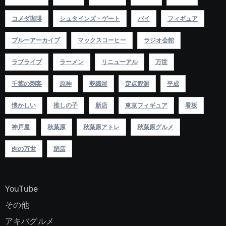
コメダ珈琲
シュタインズ・ゲート
パイ
フィギュア
ブルーアーカイブ
マックスコーヒー
ラジオ会館
ラブライブ
ラーメン
リニューアル
万世
千葉の刺客
原神
夢織屋
定点観測
平成
懐かしい
推しの子
新店
東京フィギュア
看板
神戸屋
秋葉原
秋葉原アトレ
秋葉原グルメ
肉の万世
閉店
YouTube
その他
アキバグルメ