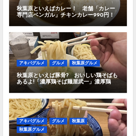
秋葉原といえばカレー！ 老舗「カレー
専門店ベンガル」チキンカレー990円！
アキバグルメ
グルメ
秋葉原グルメ
秋葉原といえば豚骨? おいしい鶏そばも
あるよ!「濃厚鶏そば麺屋武一」濃厚鶏つ
け麺950円
アキバグルメ
グルメ
秋葉原
秋葉原グルメ