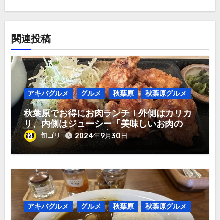
関連投稿
アキバグルメ
グルメ
秋葉原
秋葉原グルメ
秋葉原でお得にお肉ランチ！外側はカリカ
リ、内側はジューシー「美味しいお肉のお
店 やまの」唐揚げ定食980円！
旬ゴリ
2024年9月30日
アキバグルメ
グルメ
秋葉原
秋葉原グルメ