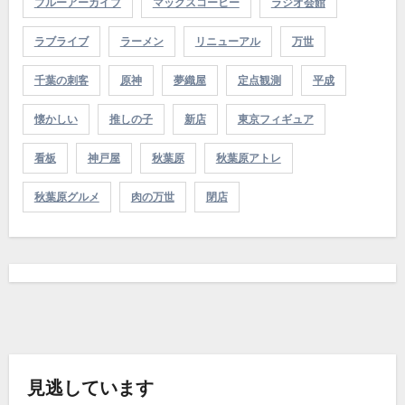
ブルーアーカイブ
マックスコーヒー
ラジオ会館
ラブライブ
ラーメン
リニューアル
万世
千葉の刺客
原神
夢織屋
定点観測
平成
懐かしい
推しの子
新店
東京フィギュア
看板
神戸屋
秋葉原
秋葉原アトレ
秋葉原グルメ
肉の万世
閉店
見逃しています