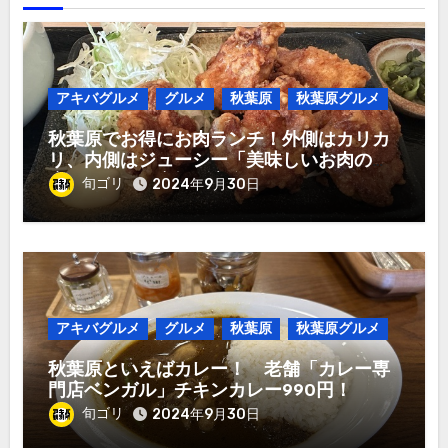
アキバグルメ
グルメ
秋葉原
秋葉原グルメ
秋葉原でお得にお肉ランチ！外側はカリカ
リ、内側はジューシー「美味しいお肉のお
店 やまの」唐揚げ定食980円！
旬ゴリ
2024年9月30日
アキバグルメ
グルメ
秋葉原
秋葉原グルメ
秋葉原といえばカレー！ 老舗「カレー専
門店ベンガル」チキンカレー990円！
旬ゴリ
2024年9月30日