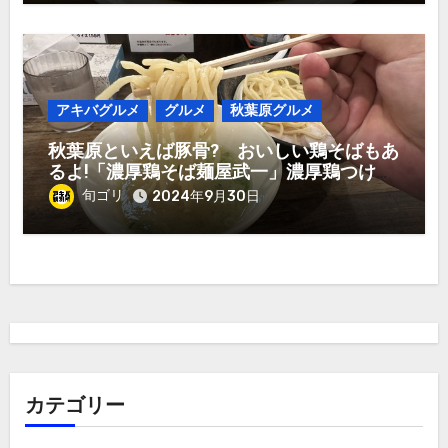
アキバグルメ
グルメ
秋葉原グルメ
秋葉原といえば豚骨? おいしい鶏そばもあ
るよ!「濃厚鶏そば麺屋武一」濃厚鶏つけ麺
950円
旬ゴリ
2024年9月30日
カテゴリー