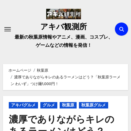
内
容
を
アキバ観測所
ス
キ
最新の秋葉原情報やアニメ、漫画、コスプレ、
ッ
ゲームなどの情報を発信！
プ
ホームページ
秋葉原
濃厚でありながらキレのあるラーメンはどう？「秋葉原ラーメ
ン わいず」つけ麺1,000円！
アキバグルメ
グルメ
秋葉原
秋葉原グルメ
濃厚でありながらキレの