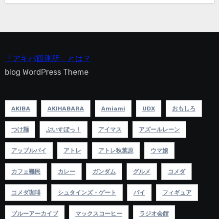
「アキバ観測所」とは？
blog WordPress Theme
AKIBA
AKIHABARA
Amiami
UDX
おもしろ
つけ麺
ぶいすぽっ！
アイマス
アズールレーン
アップルパイ
アトレ
アトレ秋葉原
ウマ娘
カフェ難民
カレー
ガンダム
グルメ
コメダ
コメダ珈琲
シュタインズ・ゲート
パイ
フィギュア
ブルーアーカイブ
マックスコーヒー
ラジオ会館