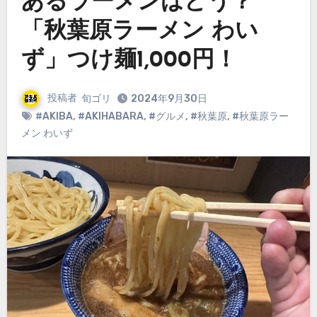
あるラーメンはどう？
「秋葉原ラーメン わい
ず」つけ麺1,000円！
投稿者
旬ゴリ
2024年9月30日
#AKIBA
,
#AKIHABARA
,
#グルメ
,
#秋葉原
,
#秋葉原ラー
メン わいず