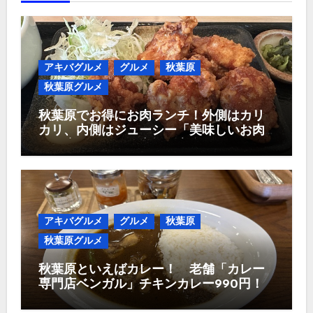
アキバグルメ
グルメ
秋葉原
秋葉原グルメ
秋葉原でお得にお肉ランチ！外側はカリ
カリ、内側はジューシー「美味しいお肉
のお店 やまの」唐揚げ定食980円！
アキバグルメ
グルメ
秋葉原
秋葉原グルメ
秋葉原といえばカレー！ 老舗「カレー
専門店ベンガル」チキンカレー990円！