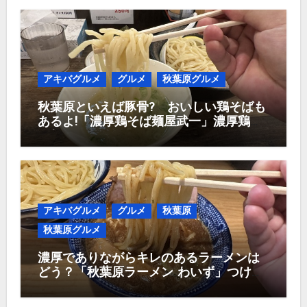
アキバグルメ
グルメ
秋葉原グルメ
秋葉原といえば豚骨? おいしい鶏そばも
あるよ!「濃厚鶏そば麺屋武一」濃厚鶏つ
け麺950円
アキバグルメ
グルメ
秋葉原
秋葉原グルメ
濃厚でありながらキレのあるラーメンは
どう？「秋葉原ラーメン わいず」つけ麺
1,000円！