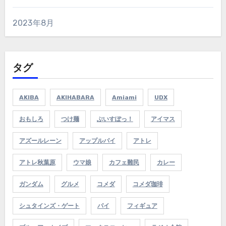
2023年8月
タグ
AKIBA
AKIHABARA
Amiami
UDX
おもしろ
つけ麺
ぶいすぽっ！
アイマス
アズールレーン
アップルパイ
アトレ
アトレ秋葉原
ウマ娘
カフェ難民
カレー
ガンダム
グルメ
コメダ
コメダ珈琲
シュタインズ・ゲート
パイ
フィギュア