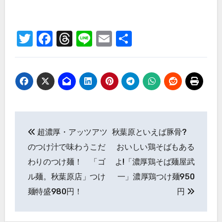
Twitter
Facebook
Threads
Line
Email
共
有
投
超濃厚・アッツアツ
秋葉原といえば豚骨?
稿
のつけ汁で味わうこだ
おいしい鶏そばもある
ナ
わりのつけ麺！ 「ゴ
よ!「濃厚鶏そば麺屋武
ル麺。秋葉原店」つけ
一」濃厚鶏つけ麺950
ビ
麺特盛980円！
円
ゲ