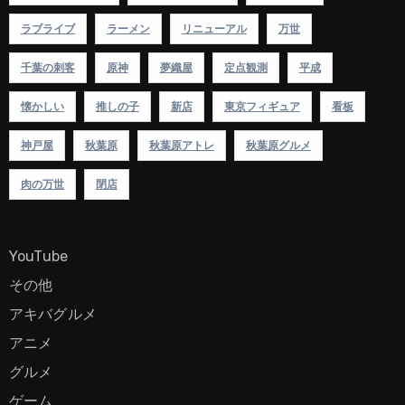
ラブライブ
ラーメン
リニューアル
万世
千葉の刺客
原神
夢織屋
定点観測
平成
懐かしい
推しの子
新店
東京フィギュア
看板
神戸屋
秋葉原
秋葉原アトレ
秋葉原グルメ
肉の万世
閉店
YouTube
その他
アキバグルメ
アニメ
グルメ
ゲーム