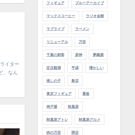
フィギュア
ブルーアーカイブ
マックスコーヒー
ラジオ会館
ラブライブ
ラーメン
リニューアル
万世
千葉の刺客
原神
夢織屋
ーライター
定点観測
平成
懐かしい
ど、なん
推しの子
新店
東京フィギュア
看板
神戸屋
秋葉原
秋葉原アトレ
秋葉原グルメ
肉の万世
閉店