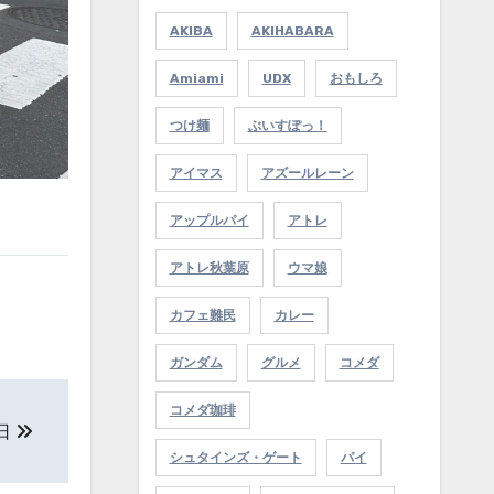
AKIBA
AKIHABARA
Amiami
UDX
おもしろ
つけ麺
ぶいすぽっ！
アイマス
アズールレーン
アップルパイ
アトレ
アトレ秋葉原
ウマ娘
カフェ難民
カレー
ガンダム
グルメ
コメダ
コメダ珈琲
8日
シュタインズ・ゲート
パイ