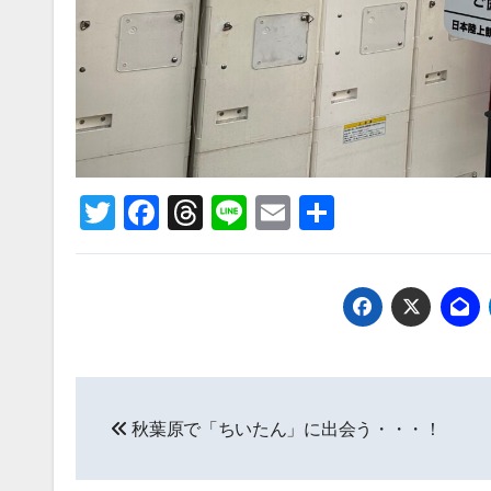
Twitter
Facebook
Threads
Line
Email
共
有
投
秋葉原で「ちいたん」に出会う・・・！
稿
ナ