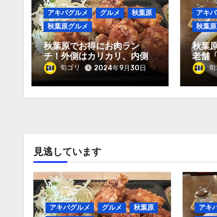
アキバグルメ
グルメ
秋葉原
アキバ
秋葉原グルメ
秋葉原
秋葉原でお得にお肉ラン
秋葉
チ！外側はカリカリ、内側
老舗
はジューシー「美味しいお
ル」チ
旬ゴリ
旬
2024年9月30日
肉のお店 やまの」唐揚げ
定食980円！
見逃しています
アキバグルメ
グルメ
秋葉原
アキ