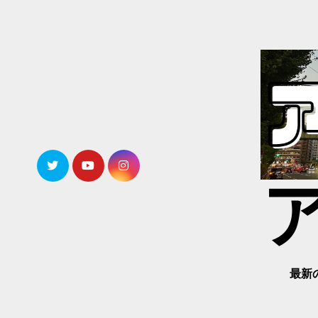
内
容
を
ス
キ
ッ
プ
最新