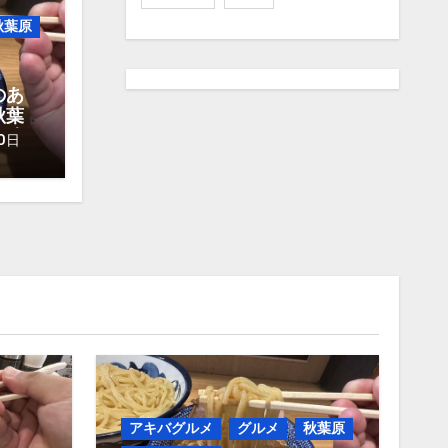
秋葉原
のあ
秋葉
け麺
0日
アキバグルメ
グルメ
秋葉原