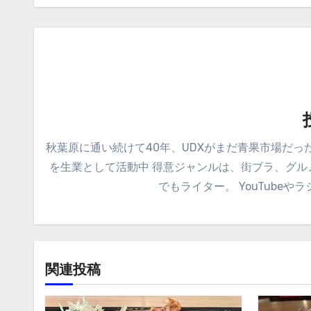
ビ
ゲ
ー
シ
ョ
秋葉原に通い続けて40年、UDXがまだ青果市場だった
ン
を生業として活動中 得意ジャンルは、街ブラ、グ
でもライター。 YouTube
関連投稿