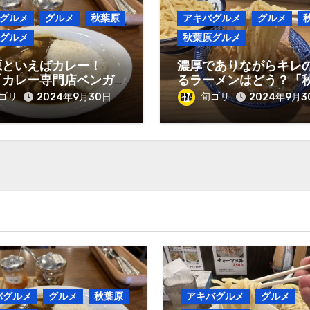
グルメ
グルメ
秋葉原
アキバグルメ
グルメ
グルメ
秋葉原グルメ
原といえばカレー！
濃厚でありながらキレ
「カレー専門店ベンガ
るラーメンはどう？「
キンカレー990円！
原ラーメン わいず」つ
ゴリ
旬ゴリ
2024年9月30日
2024年9月3
1,000円！
バグルメ
グルメ
秋葉原
アキバグルメ
グルメ