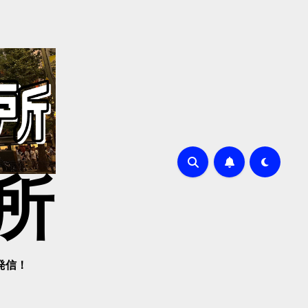
所
発信！