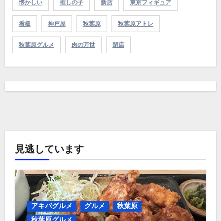
懐かしい
推しの子
新店
東京フィギュア
看板
神戸屋
秋葉原
秋葉原アトレ
秋葉原グルメ
肉の万世
閉店
見逃しています
アキバグルメ
グルメ
秋葉原
秋葉原グルメ