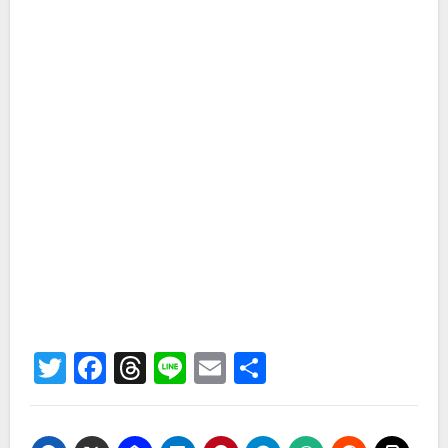
Twitter
Facebook
Threads
Line
Email
共
有