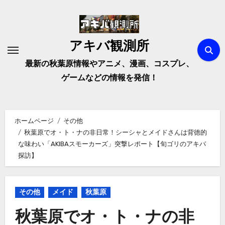
内
容
を
アキバ観測所
ス
キ
最新の秋葉原情報やアニメ、漫画、コスプレ、
ッ
ゲームなどの情報を発信！
プ
ホームページ
その他
秋葉原でオ・ト・ナの非日常！シーシャとメイドさんは背徳的
な味わい「AKIBAスモーカーズ」突撃レポート【旬ゴリのアキバ
探訪】
その他
メイド
秋葉原
秋葉原でオ・ト・ナの非