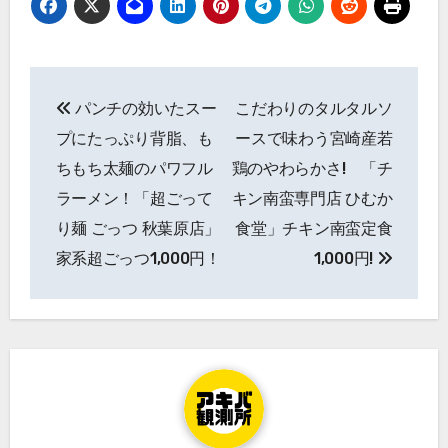
投
パンチの効いたスー
こだわりのタルタルソ
稿
プにたっぷり背脂、も
ースで味わう宮崎産若
ナ
ちもち太麺のパワフル
鶏のやわらかさ! 「チ
ラーメン！「超ごって
キン南蛮専門店 ひむか
ビ
り麺 ごっつ 秋葉原店」
食堂」チキン南蛮定食
ゲ
家系超ごっつ1,000円！
1,000円!
ー
シ
ョ
ン