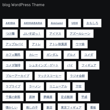
blog WordPress Theme
AKIBA
AKIHABARA
Amiami
UDX
おもしろ
つけ麺
ぶいすぽっ！
アイマス
アズールレーン
アップルパイ
アトレ
アトレ秋葉原
ウマ娘
カフェ難民
カレー
ガンダム
グルメ
コメダ
コメダ珈琲
シュタインズ・ゲート
パイ
フィギュア
ブルーアーカイブ
マックスコーヒー
ラジオ会館
ラブライブ
ラーメン
リニューアル
万世
千葉の刺客
原神
夢織屋
定点観測
平成
懐かしい
推しの子
新店
東京フィギュア
看板