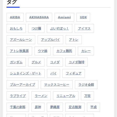
タグ
AKIBA
AKIHABARA
Amiami
UDX
おもしろ
つけ麺
ぶいすぽっ！
アイマス
アズールレーン
アップルパイ
アトレ
アトレ秋葉原
ウマ娘
カフェ難民
カレー
ガンダム
グルメ
コメダ
コメダ珈琲
シュタインズ・ゲート
パイ
フィギュア
ブルーアーカイブ
マックスコーヒー
ラジオ会館
ラブライブ
ラーメン
リニューアル
万世
千葉の刺客
原神
夢織屋
定点観測
平成