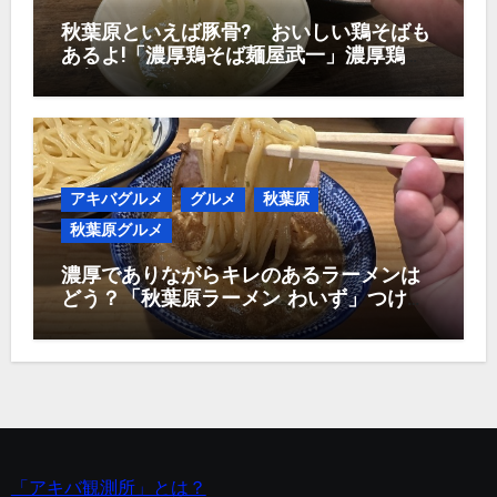
秋葉原といえば豚骨? おいしい鶏そばも
あるよ!「濃厚鶏そば麺屋武一」濃厚鶏つ
け麺950円
アキバグルメ
グルメ
秋葉原
秋葉原グルメ
濃厚でありながらキレのあるラーメンは
どう？「秋葉原ラーメン わいず」つけ麺
1,000円！
「アキバ観測所」とは？