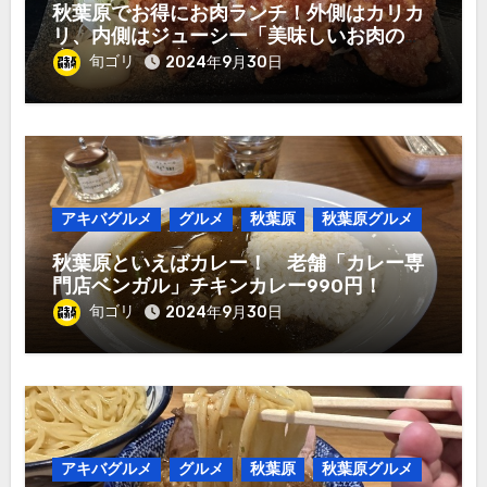
秋葉原でお得にお肉ランチ！外側はカリカ
リ、内側はジューシー「美味しいお肉のお
店 やまの」唐揚げ定食980円！
旬ゴリ
2024年9月30日
アキバグルメ
グルメ
秋葉原
秋葉原グルメ
秋葉原といえばカレー！ 老舗「カレー専
門店ベンガル」チキンカレー990円！
旬ゴリ
2024年9月30日
アキバグルメ
グルメ
秋葉原
秋葉原グルメ