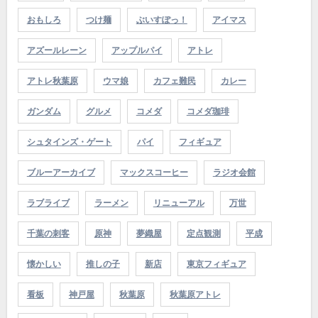
おもしろ
つけ麺
ぶいすぽっ！
アイマス
アズールレーン
アップルパイ
アトレ
アトレ秋葉原
ウマ娘
カフェ難民
カレー
ガンダム
グルメ
コメダ
コメダ珈琲
シュタインズ・ゲート
パイ
フィギュア
ブルーアーカイブ
マックスコーヒー
ラジオ会館
ラブライブ
ラーメン
リニューアル
万世
千葉の刺客
原神
夢織屋
定点観測
平成
懐かしい
推しの子
新店
東京フィギュア
看板
神戸屋
秋葉原
秋葉原アトレ