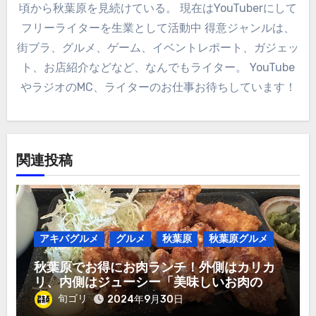
頃から秋葉原を見続けている。 現在はYouTuberにして
フリーライターを生業として活動中 得意ジャンルは、
街ブラ、グルメ、ゲーム、イベントレポート、ガジェッ
ト、お店紹介などなど、なんでもライター。 YouTube
やラジオのMC、ライターのお仕事お待ちしています！
関連投稿
アキバグルメ
グルメ
秋葉原
秋葉原グルメ
秋葉原でお得にお肉ランチ！外側はカリカ
リ、内側はジューシー「美味しいお肉のお
店 やまの」唐揚げ定食980円！
旬ゴリ
2024年9月30日