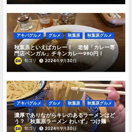
アキバグルメ
グルメ
秋葉原
秋葉原グルメ
秋葉原といえばカレー！ 老舗「カレー専
門店ベンガル」チキンカレー990円！
旬ゴリ
2024年9月30日
アキバグルメ
グルメ
秋葉原
秋葉原グルメ
濃厚でありながらキレのあるラーメンはど
う？「秋葉原ラーメン わいず」つけ麺
1,000円！
旬ゴリ
2024年9月30日