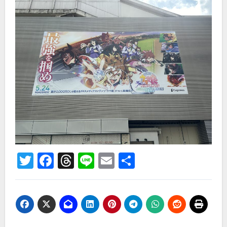
Twitter
Facebook
Threads
Line
Email
共
有