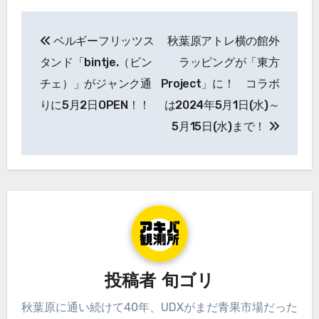
投
ベルギーフリッツス
秋葉原アトレ横の館外
稿
タンド「bintje.（ビン
ラッピングが「東方
ナ
チェ）」がジャンク通
Project」に！ コラボ
りに5月2日OPEN！！
は2024年5月1日(水)～
ビ
5月15日(水)まで！
ゲ
ー
シ
ョ
ン
投稿者
旬ゴリ
秋葉原に通い続けて40年、UDXがまだ青果市場だった