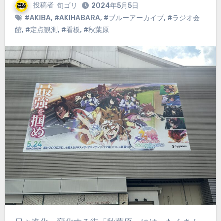
投稿者
旬ゴリ
2024年5月5日
#AKIBA
,
#AKIHABARA
,
#ブルーアーカイブ
,
#ラジオ会
館
,
#定点観測
,
#看板
,
#秋葉原