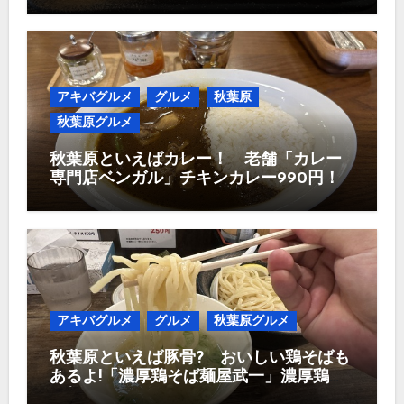
のお店 やまの」唐揚げ定食980円！
アキバグルメ
グルメ
秋葉原
秋葉原グルメ
秋葉原といえばカレー！ 老舗「カレー
専門店ベンガル」チキンカレー990円！
アキバグルメ
グルメ
秋葉原グルメ
秋葉原といえば豚骨? おいしい鶏そばも
あるよ!「濃厚鶏そば麺屋武一」濃厚鶏つ
け麺950円