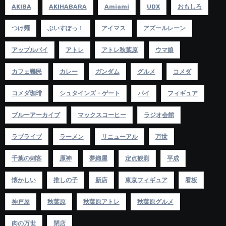
AKIBA
AKIHABARA
Amiami
UDX
おもしろ
つけ麺
ぶいすぽっ！
アイマス
アズールレーン
アップルパイ
アトレ
アトレ秋葉原
ウマ娘
カフェ難民
カレー
ガンダム
グルメ
コメダ
コメダ珈琲
シュタインズ・ゲート
パイ
フィギュア
ブルーアーカイブ
マックスコーヒー
ラジオ会館
ラブライブ
ラーメン
リニューアル
万世
千葉の刺客
原神
夢織屋
定点観測
平成
懐かしい
推しの子
新店
東京フィギュア
看板
神戸屋
秋葉原
秋葉原アトレ
秋葉原グルメ
肉の万世
閉店