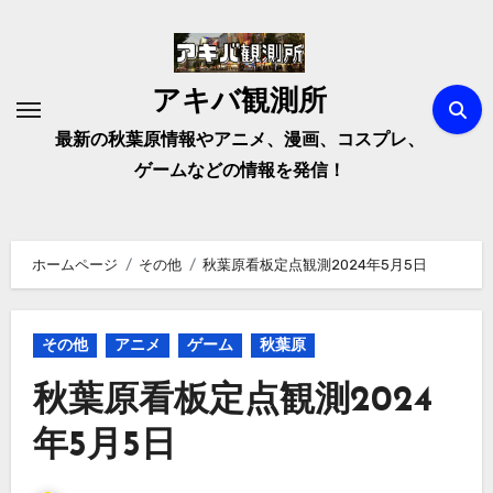
内
容
を
アキバ観測所
ス
キ
最新の秋葉原情報やアニメ、漫画、コスプレ、
ッ
ゲームなどの情報を発信！
プ
ホームページ
その他
秋葉原看板定点観測2024年5月5日
その他
アニメ
ゲーム
秋葉原
秋葉原看板定点観測2024
年5月5日