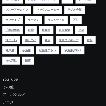
ブルーアーカイブ
マックスコーヒー
ラジオ会館
ラブライブ
ラーメン
リニューアル
万世
千葉の刺客
原神
夢織屋
定点観測
平成
懐かしい
推しの子
新店
東京フィギュア
看板
神戸屋
秋葉原
秋葉原アトレ
秋葉原グルメ
肉の万世
閉店
YouTube
その他
アキバグルメ
アニメ