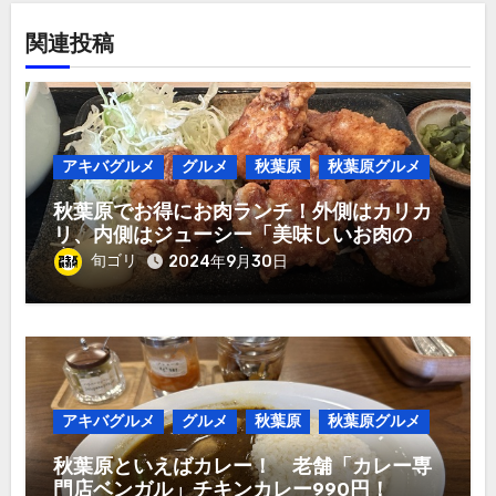
関連投稿
アキバグルメ
グルメ
秋葉原
秋葉原グルメ
秋葉原でお得にお肉ランチ！外側はカリカ
リ、内側はジューシー「美味しいお肉のお
店 やまの」唐揚げ定食980円！
旬ゴリ
2024年9月30日
アキバグルメ
グルメ
秋葉原
秋葉原グルメ
秋葉原といえばカレー！ 老舗「カレー専
門店ベンガル」チキンカレー990円！