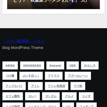
どう？「秋葉原ラーメン わいず」つけ麺
1,000円！
「アキバ観測所」とは？
blog WordPress Theme
AKIBA
AKIHABARA
Amiami
UDX
おもしろ
つけ麺
ぶいすぽっ！
アイマス
アズールレーン
アップルパイ
アトレ
アトレ秋葉原
ウマ娘
カフェ難民
カレー
ガンダム
グルメ
コメダ
コメダ珈琲
シュタインズ・ゲート
パイ
フィギュア