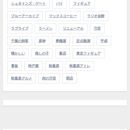
シュタインズ・ゲート
パイ
フィギュア
ブルーアーカイブ
マックスコーヒー
ラジオ会館
ラブライブ
ラーメン
リニューアル
万世
千葉の刺客
原神
夢織屋
定点観測
平成
懐かしい
推しの子
新店
東京フィギュア
看板
神戸屋
秋葉原
秋葉原アトレ
秋葉原グルメ
肉の万世
閉店