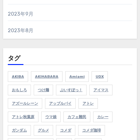
2023年9月
2023年8月
タグ
AKIBA
AKIHABARA
Amiami
UDX
おもしろ
つけ麺
ぶいすぽっ！
アイマス
アズールレーン
アップルパイ
アトレ
アトレ秋葉原
ウマ娘
カフェ難民
カレー
ガンダム
グルメ
コメダ
コメダ珈琲