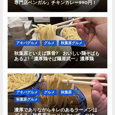
専門店ベンガル」チキンカレー990円！
アキバグルメ
グルメ
秋葉原グルメ
秋葉原といえば豚骨? おいしい鶏そばも
あるよ!「濃厚鶏そば麺屋武一」濃厚鶏つ
け麺950円
アキバグルメ
グルメ
秋葉原
秋葉原グルメ
濃厚でありながらキレのあるラーメンは