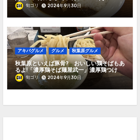
旬ゴリ
2024年9月30日
アキバグルメ
グルメ
秋葉原グルメ
秋葉原といえば豚骨? おいしい鶏そばもあ
るよ!「濃厚鶏そば麺屋武一」濃厚鶏つけ麺
950円
旬ゴリ
2024年9月30日