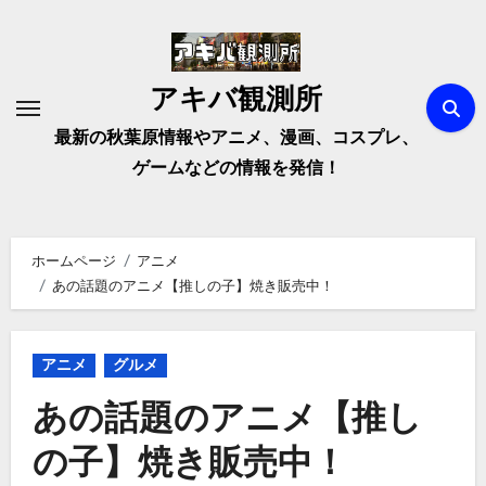
内
容
を
アキバ観測所
ス
キ
最新の秋葉原情報やアニメ、漫画、コスプレ、
ッ
ゲームなどの情報を発信！
プ
ホームページ
アニメ
あの話題のアニメ【推しの子】焼き販売中！
アニメ
グルメ
あの話題のアニメ【推し
の子】焼き販売中！