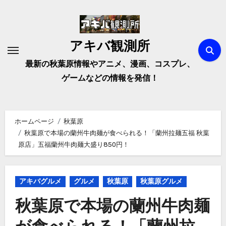
内
容
を
アキバ観測所
ス
キ
最新の秋葉原情報やアニメ、漫画、コスプレ、
ッ
ゲームなどの情報を発信！
プ
ホームページ
秋葉原
秋葉原で本場の蘭州牛肉麺が食べられる！「蘭州拉麺五福 秋葉
原店」五福蘭州牛肉麺大盛り850円！
アキバグルメ
グルメ
秋葉原
秋葉原グルメ
秋葉原で本場の蘭州牛肉麺