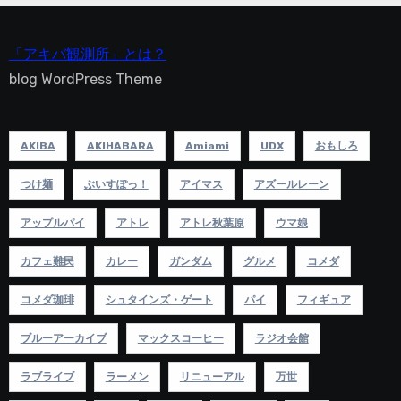
「アキバ観測所」とは？
blog WordPress Theme
AKIBA
AKIHABARA
Amiami
UDX
おもしろ
つけ麺
ぶいすぽっ！
アイマス
アズールレーン
アップルパイ
アトレ
アトレ秋葉原
ウマ娘
カフェ難民
カレー
ガンダム
グルメ
コメダ
コメダ珈琲
シュタインズ・ゲート
パイ
フィギュア
ブルーアーカイブ
マックスコーヒー
ラジオ会館
ラブライブ
ラーメン
リニューアル
万世