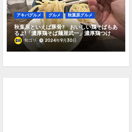
アキバグルメ
グルメ
秋葉原グルメ
秋葉原といえば豚骨? おいしい鶏そばもあ
るよ!「濃厚鶏そば麺屋武一」濃厚鶏つけ麺
950円
旬ゴリ
2024年9月30日