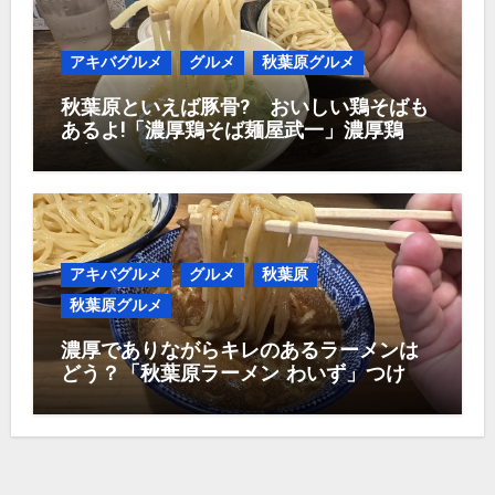
アキバグルメ
グルメ
秋葉原グルメ
秋葉原といえば豚骨? おいしい鶏そばも
あるよ!「濃厚鶏そば麺屋武一」濃厚鶏つ
け麺950円
アキバグルメ
グルメ
秋葉原
秋葉原グルメ
濃厚でありながらキレのあるラーメンは
どう？「秋葉原ラーメン わいず」つけ麺
1,000円！