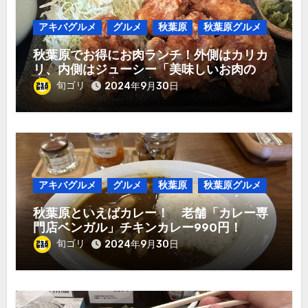
アキバグルメ
グルメ
秋葉原
秋葉原グルメ
秋葉原でお得にお肉ランチ！外側はカリカ
リ、内側はジューシー「美味しいお肉のお
店 やまの」唐揚げ定食980円！
旬ゴリ
2024年9月30日
アキバグルメ
グルメ
秋葉原
秋葉原グルメ
秋葉原といえばカレー！ 老舗「カレー専
門店ベンガル」チキンカレー990円！
旬ゴリ
2024年9月30日