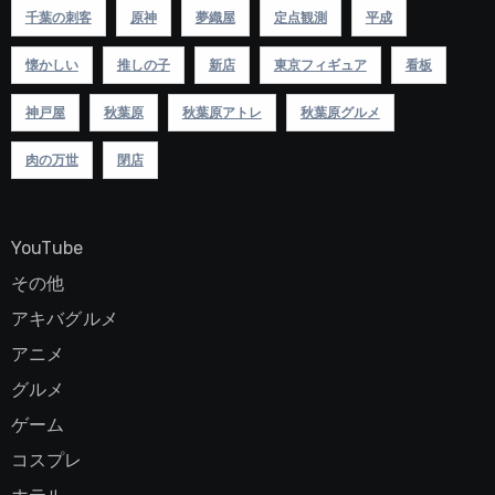
千葉の刺客
原神
夢織屋
定点観測
平成
懐かしい
推しの子
新店
東京フィギュア
看板
神戸屋
秋葉原
秋葉原アトレ
秋葉原グルメ
肉の万世
閉店
YouTube
その他
アキバグルメ
アニメ
グルメ
ゲーム
コスプレ