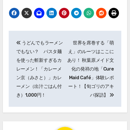
投
うどんでもラーメン
世界を席巻する「萌
稿
でもない？ パスタ麺
え」のルーツはここに
ナ
を使った斬新すぎるカ
あり！ 秋葉原メイド文
レーメン！「カレーメ
化の発祥の地「Cure
ビ
ン京（みさと）」カレ
Maid Café」体験レポ
ゲ
ーメン（出汁ごはん付
ート！【旬ゴリのアキ
ー
き）1,000円！
バ探訪】
シ
ョ