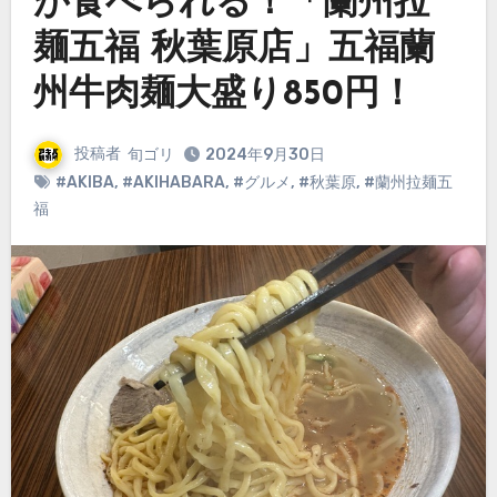
が食べられる！「蘭州拉
麺五福 秋葉原店」五福蘭
州牛肉麺大盛り850円！
投稿者
旬ゴリ
2024年9月30日
#AKIBA
,
#AKIHABARA
,
#グルメ
,
#秋葉原
,
#蘭州拉麺五
福