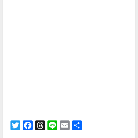
Twitter
Facebook
Threads
Line
Email
共
有