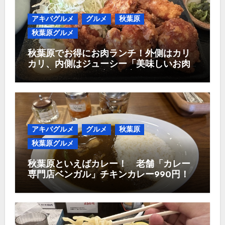
アキバグルメ
グルメ
秋葉原
秋葉原グルメ
秋葉原でお得にお肉ランチ！外側はカリ
カリ、内側はジューシー「美味しいお肉
のお店 やまの」唐揚げ定食980円！
アキバグルメ
グルメ
秋葉原
秋葉原グルメ
秋葉原といえばカレー！ 老舗「カレー
専門店ベンガル」チキンカレー990円！