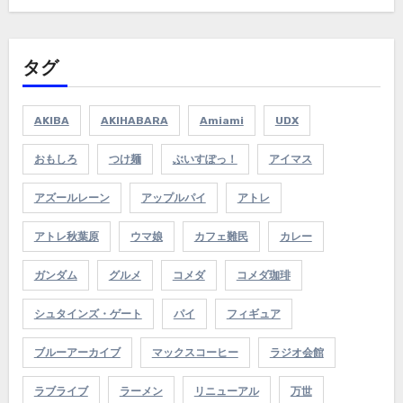
タグ
AKIBA
AKIHABARA
Amiami
UDX
おもしろ
つけ麺
ぶいすぽっ！
アイマス
アズールレーン
アップルパイ
アトレ
アトレ秋葉原
ウマ娘
カフェ難民
カレー
ガンダム
グルメ
コメダ
コメダ珈琲
シュタインズ・ゲート
パイ
フィギュア
ブルーアーカイブ
マックスコーヒー
ラジオ会館
ラブライブ
ラーメン
リニューアル
万世